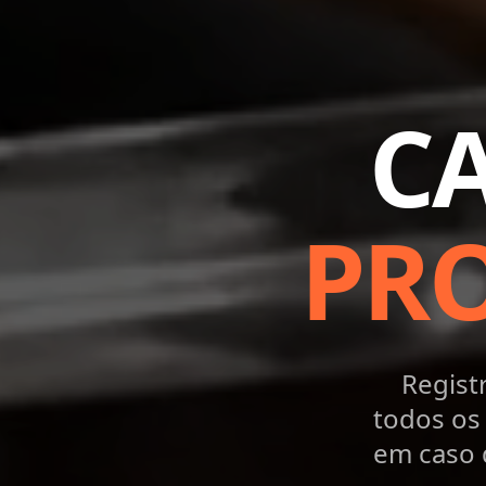
C
PR
Regist
todos os
em caso 