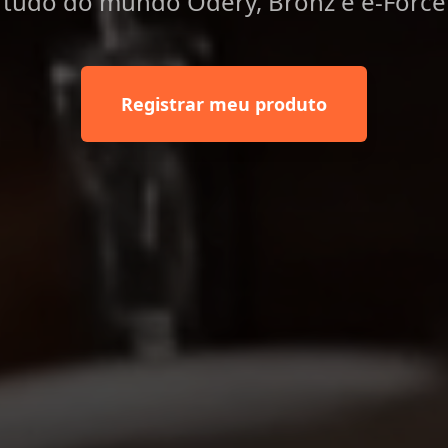
tudo do mundo Odery, Bronz e e-Force
Registrar meu produto